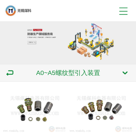
A0~A5螺纹型引入装置